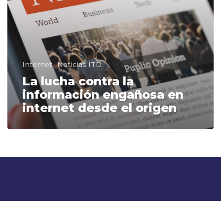
en
internet
desde
el
origen
Internet
Noticias ITD
La lucha contra la
información engañosa en
internet desde el origen