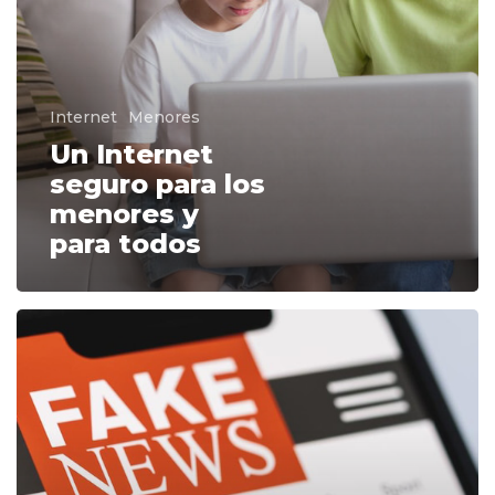
y
para
todos
Internet
Menores
Un Internet
seguro para los
menores y
para todos
La
lucha
contra
la
información
engañosa